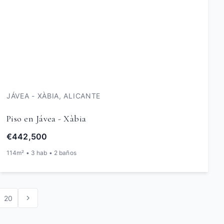
JÁVEA - XÀBIA, ALICANTE
Piso en Jávea - Xàbia
€442,500
114m² • 3 hab • 2 baños
20