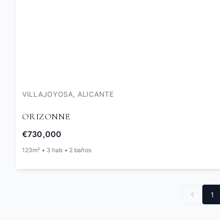
VILLAJOYOSA, ALICANTE
ORIZONNE
€730,000
123m² • 3 hab • 2 baños
1