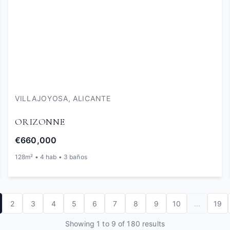
VILLAJOYOSA, ALICANTE
ORIZONNE
€660,000
128m² • 4 hab • 3 baños
2
3
4
5
6
7
8
9
10
...
19
Showing 1 to 9 of 180 results