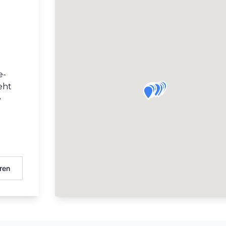
e-
eht
e
ren