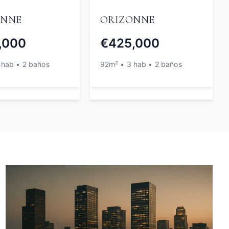
ONNE
ORIZONNE
,000
€425,000
 hab • 2 baños
92m² • 3 hab • 2 baños