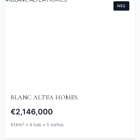
NEU
BLANC ALTEA HOMES.
€2,146,000
616m² • 4 hab • 5 baños