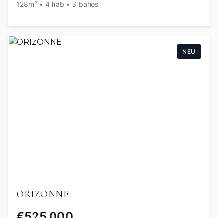
128m² • 4 hab • 3 baños
NEU
ORIZONNE
€525,000